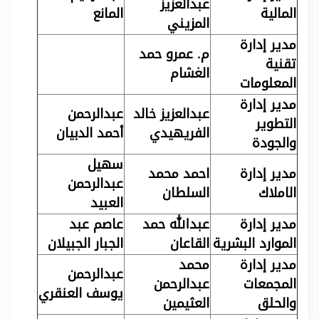
عبدالعزيز
المالية
المانع
المزيني
مدير إدارة
م. عمرو حمد
تقنية
الغشام
المعلومات
مدير إدارة
عبدالعزيز خالد
عبدالرحمن
التطوير
الفريهيدي
أحمد الدبيان
والجودة
سهيل
مدير إدارة
احمد محمد
عبدالرحمن
الاملاك
السلطان
العبيد
مدير إدارة
عبدالله حمد
عاصم عبد
الموارد البشرية
القاعان
الجبار الجبيلان
مدير إدارة
محمد
عبدالرحمن
المجمعات
عبدالرحمن
يوسف العنقري
والحلق
العثيمين