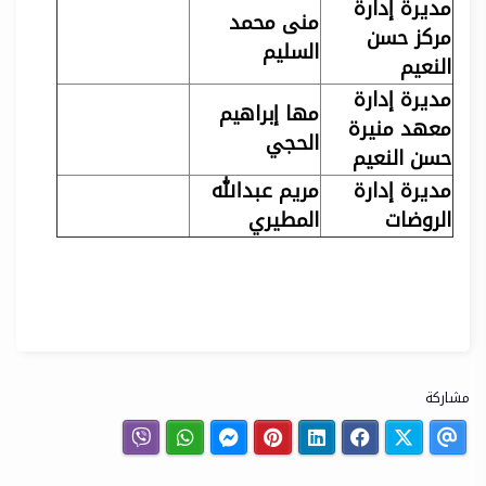
مديرة إدارة
منى محمد
مركز حسن
السليم
النعيم
مديرة إدارة
مها إبراهيم
معهد منيرة
الحجي
حسن النعيم
مديرة إدارة
مريم عبدالله
الروضات
المطيري
مشاركة