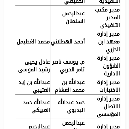
التنفيذية
الحميضي
مدير مكتب
عبدالرحمن
المدير
السلطان
التنفيذي
مدير إدارة
معهد ابن
أحمد الهطلاني
محمد الغطيمل
الجزري
مدير إدارة
م. يوسف ناصر
عادل يحيى
الشؤون
ثامر الحربي
رشيد الموسى
الادارية
مدير إدارة
عبدالله بن
عبدالله بن زيد
الاختبارات
محمد الغشام
العتيبي
مدير إدارة
حمد عبدالله
عبدالله حمد
الاتصال
البديوي
العبيكي
المؤسسي
عبدالرحمن
مدير إدارة
عبدالرحيم