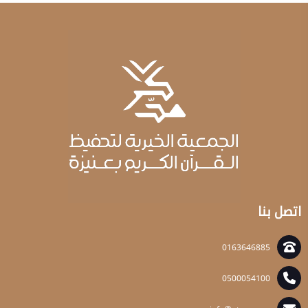
اتصل بنا
0163646885
0500054100