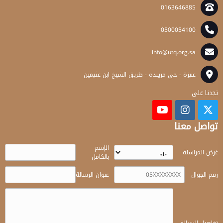
0163646885
0500054100
info@utq.org.sa
عنيزة - حي مريبدة - طريق الشيخ ابن عثيمين
تجدنا على
تواصل معنا
الإسم
غرض المراسلة
بالكامل
رقم الجوال
عنوان الرسالة