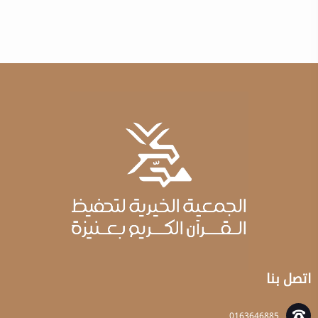
اتصل بنا
0163646885