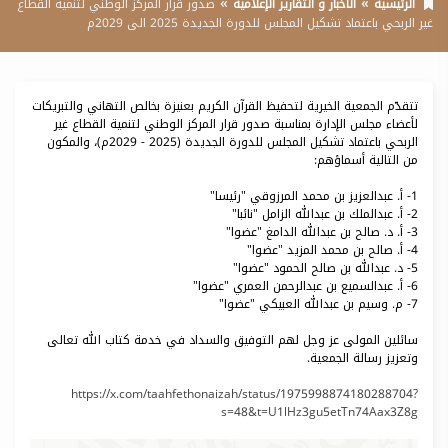
الرئيسية
الأخبار و التقارير الإعلامية
صدور قرار المركز الوطني لتنمية القطاع
غير الربحي باعتماد تشكيل المجلس للدورة الجديدة 2025 الى 2029م
تتقدّم الجمعية الخيرية لتحفيظ القرآن الكريم بعنيزة بخالص التهاني والتبريكات
لأعضاء مجلس الإدارة بمناسبة صدور قرار المركز الوطني لتنمية القطاع غير
الربحي باعتماد تشكيل المجلس للدورة الجديدة (2025 - 2029م)، والمكون
من التالية أسماؤهم:
1- أ. عبدالعزيز بن محمد المرزوقي "رئيسا"
2- أ. عبدالملك بن عبدالله الزامل "نائبا"
3- أ. د. صالح بن عبدالله الدامغ "عضوا"
4- أ. صالح بن محمد المزيد "عضوا"
5- د. عبدالله بن صالح الحمود "عضوا"
6- أ. عبدالسميع بن عبدالرحمن العمري "عضوا"
7- م. وسيم بن عبدالله العبيكي "عضوا"
سائلين المولى عز وجل لهم التوفيق والسداد في خدمة كتاب الله تعالى
وتعزيز رسالة الجمعية.
https://x.com/taahfethonaizah/status/1975998874180288704?
s=48&t=U1lHz3gu5etTn74Aax3Z8g