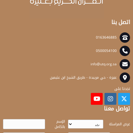
اتصل بنا
0163646885
0500054100
info@utq.org.sa
عنيزة - حي مريبدة - طريق الشيخ ابن عثيمين
تجدنا على
تواصل معنا
الإسم
غرض المراسلة
بالكامل