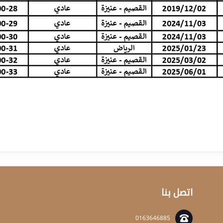
اتصل بنا
0163646885