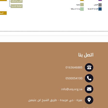
اتصل بنا
0163646885
0500054100
info@utq.org.sa
عنيزة - حي مريبدة - طريق الشيخ ابن عثيمين