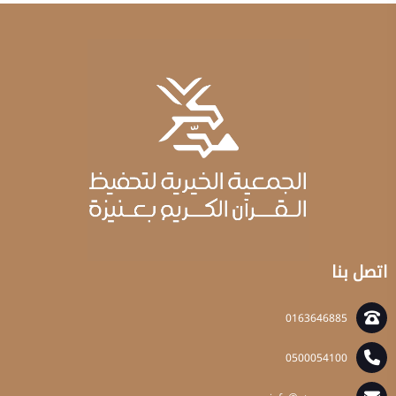
اتصل بنا
0163646885
0500054100